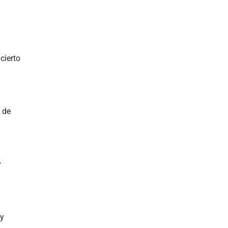
cierto
 de
y
 y