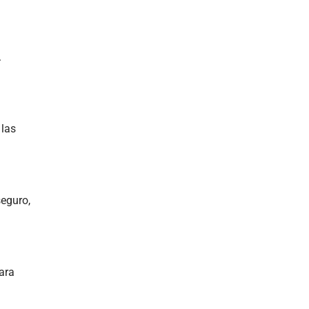
.
 las
seguro,
ara