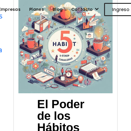
Empresas
Planes
Blog
Contacto
Ingreso
s
a
El Poder
de los
Hábitos