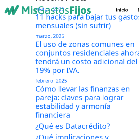
marzo, 2026
Inicio
11 hacks para bajar tus gasto
Skip to main content
mensuales (sin sufrir)
marzo, 2025
El uso de zonas comunes en
conjuntos residenciales ahor
tendrá un costo adicional del
19% por IVA.
febrero, 2025
Cómo llevar las finanzas en
pareja: claves para lograr
estabilidad y armonía
financiera
¿Qué es Datacrédito?
¿Qué implicaciones y