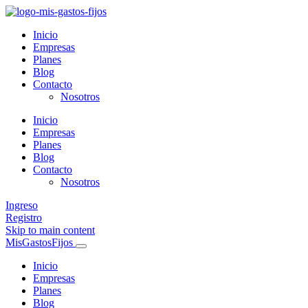
Inicio
Empresas
Planes
Blog
Contacto
Nosotros
Inicio
Empresas
Planes
Blog
Contacto
Nosotros
Ingreso
Registro
Skip to main content
MisGastosFijos
Inicio
Empresas
Planes
Blog