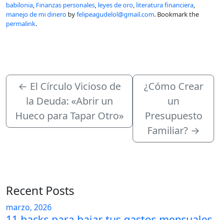
babilonia
,
Finanzas personales
,
leyes de oro
,
literatura financiera
,
manejo de mi dinero
by
felipeagudelol@gmail.com
. Bookmark the
permalink
.
←
El Círculo Vicioso de
¿Cómo Crear
la Deuda: «Abrir un
un
Hueco para Tapar Otro»
Presupuesto
Familiar?
→
Recent Posts
marzo, 2026
11 hacks para bajar tus gastos mensuales